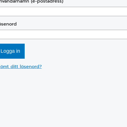
nvändarnamn (e-postadress)
ösenord
lömt ditt lösenord?