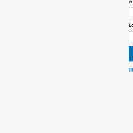
A
L
G