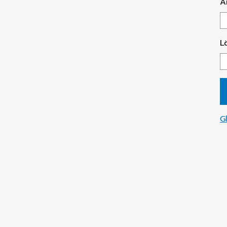
A
L
G