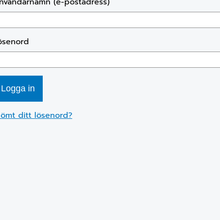
nvändarnamn (e-postadress)
ösenord
lömt ditt lösenord?