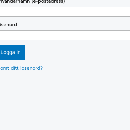
nvändarnamn (e-postadress)
ösenord
lömt ditt lösenord?