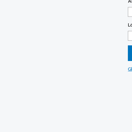
A
L
G