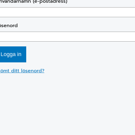
nvändarnamn (e-postadress)
ösenord
lömt ditt lösenord?