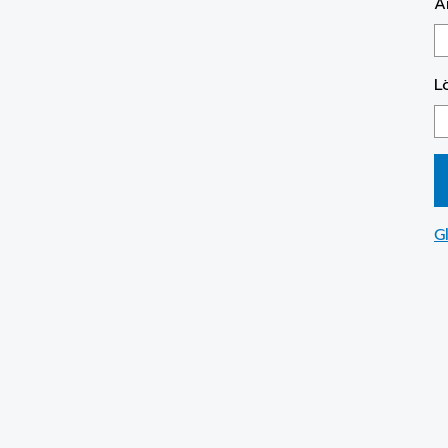
A
L
G